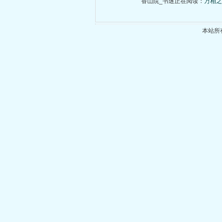
香山院_书迷正在阅读：
万相之
本站所