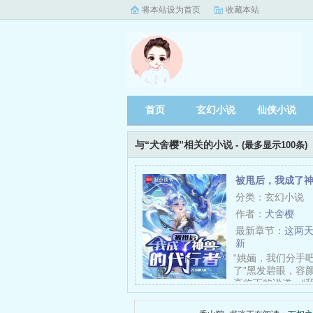
将本站设为首页
收藏本站
首页
玄幻小说
仙侠小说
与“犬舍樱”相关的小说 -
(最多显示100条)
被甩后，我成了
分类：玄幻小说
作者：
犬舍樱
最新章节：
这两
新
“姚婳，我们分手
了”黑发碧眼，容
高临下的说道：“
鹿”“而你的……