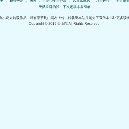
王
、
我有一剑
、
国医
、
洪荒少年猎艳录
、
风雪狐妖志
、
万古神帝
、
宇宙职
天赋拉满的我，下次还填非常简单
有小说为转载作品，所有章节均由网友上传，转载至本站只是为了宣传本书让更多读
Copyright © 2019 香山院 All Rights Reserved.