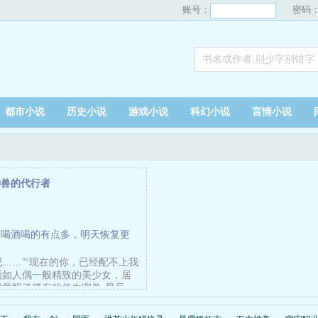
账号：
密码
都市小说
历史小说
游戏小说
科幻小说
言情小说
神兽的代行者
天喝酒喝的有点多，明天恢复更
吧……”“现在的你，已经配不上我
颜如人偶一般精致的美少女，居
我觉醒了稀有的伴生宠兽·星辰