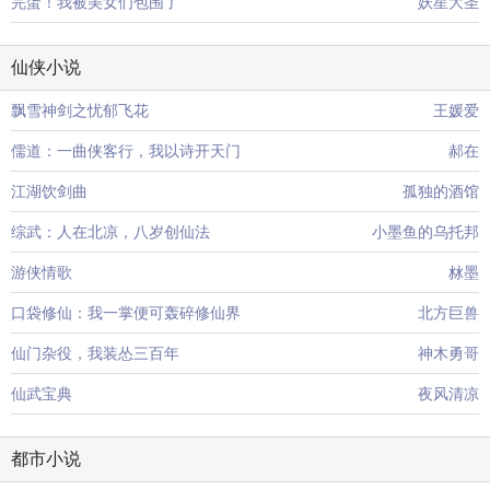
完蛋！我被美女们包围了
妖星大圣
仙侠小说
飘雪神剑之忧郁飞花
王媛爱
儒道：一曲侠客行，我以诗开天门
郝在
江湖饮剑曲
孤独的酒馆
综武：人在北凉，八岁创仙法
小墨鱼的乌托邦
游侠情歌
沝墨
口袋修仙：我一掌便可轰碎修仙界
北方巨兽
仙门杂役，我装怂三百年
神木勇哥
仙武宝典
夜风清凉
都市小说