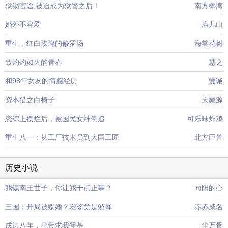
狱锁官途,被迫成为狱警之后！
南方椰湾
婚外不容爱
庙儿山
重生，红白玫瑰的修罗场
海棠花树
致灼灼如火的青春
慧之
和98年女友的情感经历
爱诚
资本猎之白椅子
天藏源
恋综上摆烂后，被国民女神倒追
可乐味炸鸡
重生八一：从工厂技术员到大国工匠
北方巨兽
历史小说
我镇南王世子，你让我干点正事？
向阳的心
三国：开局被赐婚？老婆竟是貂蝉
赤赤威名
戍边八年，皇帝求我登基
尘万骨