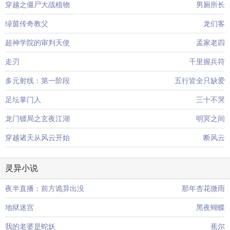
穿越之僵尸大战植物
男厕所长
绿茵传奇教父
龙们客
超神学院的审判天使
孟家老四
走刃
千里握兵符
多元射线：第一阶段
五行皆全只缺爱
足坛掌门人
三十不哭
龙门镖局之玄夜江湖
明冥之间
穿越诸天从风云开始
断风云
灵异小说
夜半直播：前方诡异出没
那年杏花微雨
地狱迷宫
黑夜蝴蝶
我的老婆是蛇妖
蕉尔