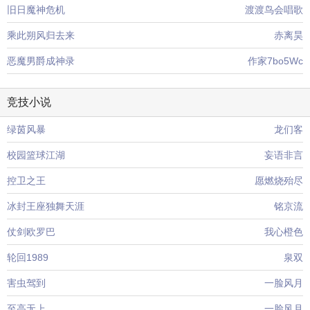
旧日魔神危机
渡渡鸟会唱歌
乘此朔风归去来
赤离昊
恶魔男爵成神录
作家7bo5Wc
竞技小说
绿茵风暴
龙们客
校园篮球江湖
妄语非言
控卫之王
愿燃烧殆尽
冰封王座独舞天涯
铭京流
仗剑欧罗巴
我心橙色
轮回1989
泉双
害虫驾到
一脸风月
至高无上
一脸风月