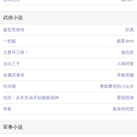
武侠小说
傲世英侠传
区凤
一把贱
贱客dmh
大梦环刀录！
猫也辞
太白三子
人猫同笼
金庸武者录
求败老贼
功夫喵
勇敢攀登的小山羊
综武：从长生诀开始修炼成神
爱因思谈
华夜
孤单的忧愁
军事小说