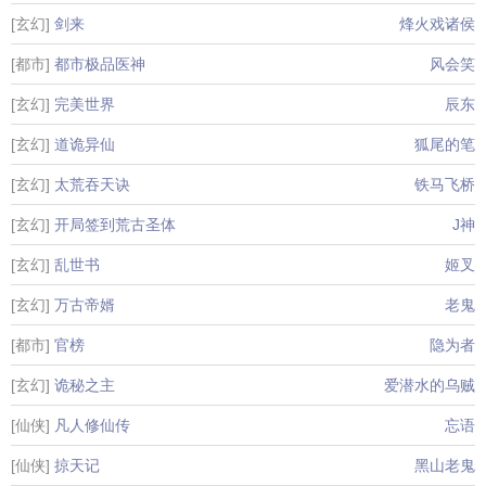
[玄幻]
剑来
烽火戏诸侯
[都市]
都市极品医神
风会笑
[玄幻]
完美世界
辰东
[玄幻]
道诡异仙
狐尾的笔
[玄幻]
太荒吞天诀
铁马飞桥
[玄幻]
开局签到荒古圣体
J神
[玄幻]
乱世书
姬叉
[玄幻]
万古帝婿
老鬼
[都市]
官榜
隐为者
[玄幻]
诡秘之主
爱潜水的乌贼
[仙侠]
凡人修仙传
忘语
[仙侠]
掠天记
黑山老鬼