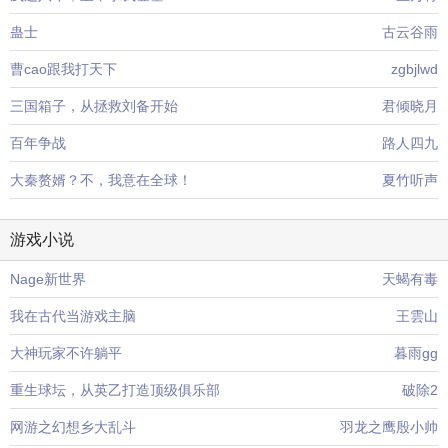
蛊士
古云谷雨
曹cao跟我打天下
zgbjlwd
三国箱子，从拯救刘备开始
君倾晓月
百年争战
路人四九
大秦赘婿？不，我意在全球！
夏竹听声
游戏小说
Nage新世界
天蝎有毒
我在古代当游戏主脑
王雲山
大神玩家不许躺平
暮雨gg
重生球坛，从英乙打造顶级俱乐部
破除2
网游之幻想乡大乱斗
羽龙之鹰殷小帅