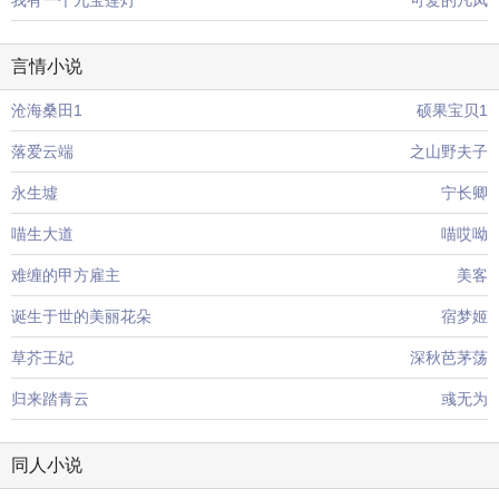
我有一个九宝莲灯
可爱的凡凤
言情小说
沧海桑田1
硕果宝贝1
落爱云端
之山野夫子
永生墟
宁长卿
喵生大道
喵哎呦
难缠的甲方雇主
美客
诞生于世的美丽花朵
宿梦姬
草芥王妃
深秋芭茅荡
归来踏青云
彧无为
同人小说