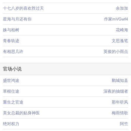
十七八岁的喜欢胜过天
余加加
星海与月还有你
作家mVGwf4
姝与柏树
花崎海
青春轨迹
文思逸笔
有相思几许
英俊的小雨点
官场小说
盛世鸿途
鹅城知县
草根仕途
深夜的抽烟者
重生之官途
那年听风
美女总裁的贴身神医
梅雨情歌
绝对权力
阿竺