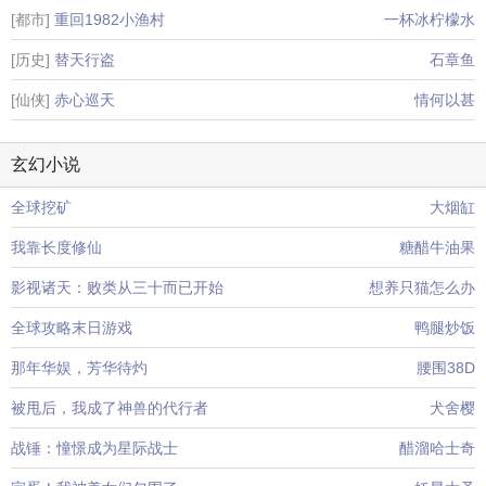
[都市]
重回1982小渔村
一杯冰柠檬水
[历史]
替天行盗
石章鱼
[仙侠]
赤心巡天
情何以甚
玄幻小说
全球挖矿
大烟缸
我靠长度修仙
糖醋牛油果
影视诸天：败类从三十而已开始
想养只猫怎么办
全球攻略末日游戏
鸭腿炒饭
那年华娱，芳华待灼
腰围38D
被甩后，我成了神兽的代行者
犬舍樱
战锤：憧憬成为星际战士
醋溜哈士奇