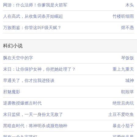
网游：什么法师！你爹我是火箭军
木头
人在高武，从收集词条开始崛起
竹楼听细雨
万族图鉴：你管这叫F级天赋？
煜不愚
科幻小说
飘在天空中的字
琴饭饭
末日：让你保护女神，你把她处理了？
重上九重天
早通关了，你才拉我进怪谈
城神
邪魅魔影
靰鞡草
逆袭教授爆燃古时代
绝世且肉坑
末日监狱，一天一身份太无敌了
土豆不爱吃鱼
黑暗血时代：将神明杀成濒危物种
暴走小茄子