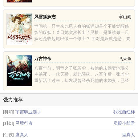
风雪狐妖志
寒山雨
世间第一只生来九尾人身的狐狸却是个不能觉醒修
炼的废妖！某日她突然长出了灵根，是继续做一只
妖还是收起尾巴做一个修士？ 面对是妖就是恶，要
么立刻死......
万古神帝
飞天鱼
八百年前，明帝之子张若尘，被他的未婚妻池瑶公
主杀死，一代天骄，就此陨落。八百年后，张若尘
重新活了过来，却发现曾经杀死他的未婚妻，已经
统一昆仑界，开辟......
强力推荐
[科幻]
宇宙职业选手
我吃西红柿
[科幻]
灵境行者
卖报小郎君
[仙侠]
蛊真人
蛊真人