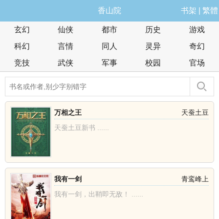
香山院
书架
|
繁體
玄幻
仙侠
都市
历史
游戏
科幻
言情
同人
灵异
奇幻
竞技
武侠
军事
校园
官场
万相之王
天蚕土豆
天蚕土豆新书 ......
我有一剑
青鸾峰上
我有一剑，出鞘即无敌！ ......