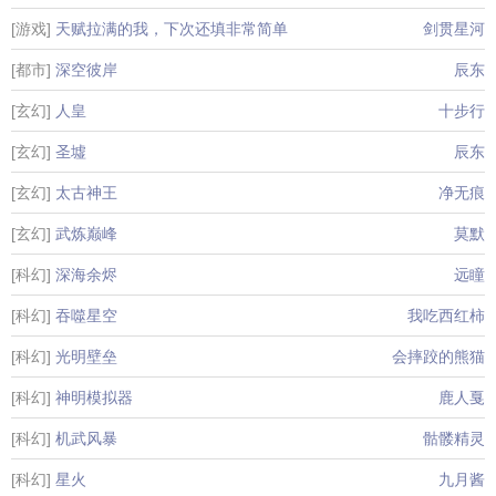
[游戏]
天赋拉满的我，下次还填非常简单
剑贯星河
[都市]
深空彼岸
辰东
[玄幻]
人皇
十步行
[玄幻]
圣墟
辰东
[玄幻]
太古神王
净无痕
[玄幻]
武炼巅峰
莫默
[科幻]
深海余烬
远瞳
[科幻]
吞噬星空
我吃西红柿
[科幻]
光明壁垒
会摔跤的熊猫
[科幻]
神明模拟器
鹿人戛
[科幻]
机武风暴
骷髅精灵
[科幻]
星火
九月酱