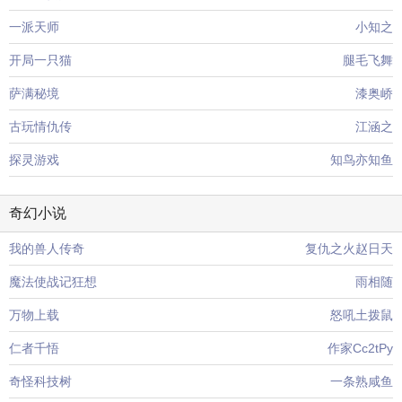
一派天师
小知之
开局一只猫
腿毛飞舞
萨满秘境
漆奥峤
古玩情仇传
江涵之
探灵游戏
知鸟亦知鱼
奇幻小说
我的兽人传奇
复仇之火赵日天
魔法使战记狂想
雨相随
万物上载
怒吼土拨鼠
仁者千悟
作家Cc2tPy
奇怪科技树
一条熟咸鱼