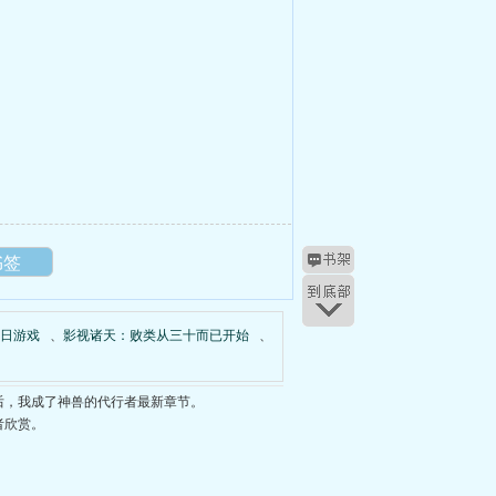
书签
日游戏
、
影视诸天：败类从三十而已开始
、
后，我成了神兽的代行者最新章节。
者欣赏。