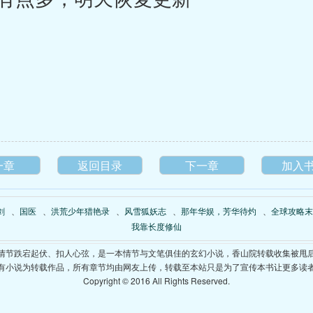
一章
返回目录
下一章
加入
剑
、
国医
、
洪荒少年猎艳录
、
风雪狐妖志
、
那年华娱，芳华待灼
、
全球攻略末
我靠长度修仙
情节跌宕起伏、扣人心弦，是一本情节与文笔俱佳的玄幻小说，香山院转载收集被甩
有小说为转载作品，所有章节均由网友上传，转载至本站只是为了宣传本书让更多读
Copyright © 2016 All Rights Reserved.