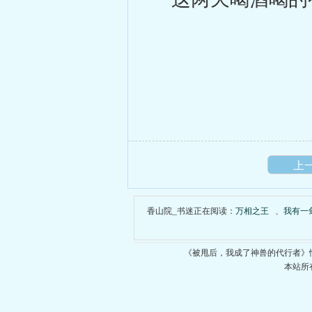
上
香山院_书迷正在阅读：
万相之王
、
我有一
《被甩后，我成了神兽的代行者》
本站所