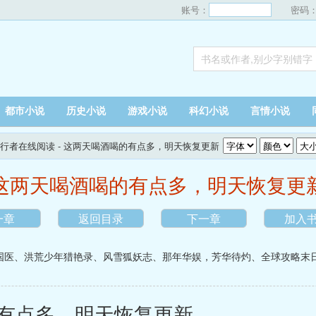
账号：
密码
都市小说
历史小说
游戏小说
科幻小说
言情小说
行者在线阅读
- 这两天喝酒喝的有点多，明天恢复更新
这两天喝酒喝的有点多，明天恢复更
一章
返回目录
下一章
加入
国医
、
洪荒少年猎艳录
、
风雪狐妖志
、
那年华娱，芳华待灼
、
全球攻略末
有点多，明天恢复更新