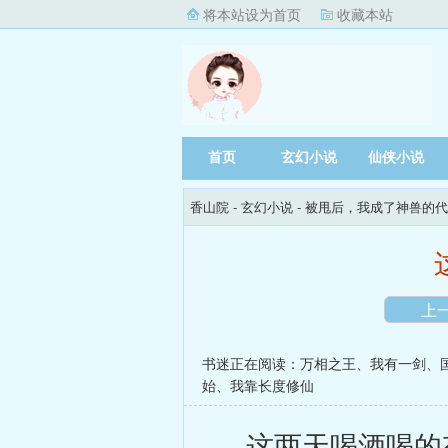
将本站设为首页
收藏本站
首页
玄幻小说
仙侠小说
香山院
- 玄幻小说 -
被甩后，我成了神兽的代
上
书迷正在阅读：
万相之王
、
我有一剑
、
始
、
我靠长度修仙
这两天喝酒喝的