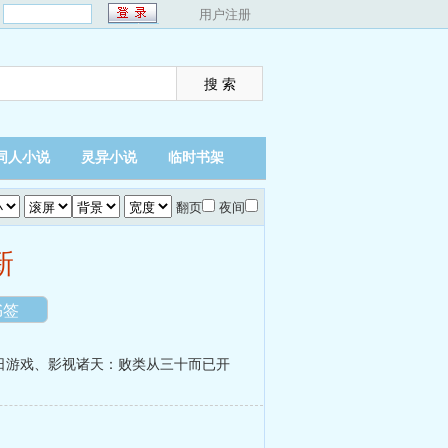
：
用户注册
同人小说
灵异小说
临时书架
翻页
夜间
新
书签
日游戏
、
影视诸天：败类从三十而已开