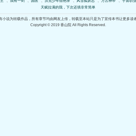
王
、
我有一剑
、
国医
、
洪荒少年猎艳录
、
风雪狐妖志
、
万古神帝
、
宇宙职
天赋拉满的我，下次还填非常简单
有小说为转载作品，所有章节均由网友上传，转载至本站只是为了宣传本书让更多读
Copyright © 2019 香山院 All Rights Reserved.