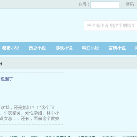
账号：
密码
都市小说
历史小说
游戏小说
科幻小说
言情小说
)
们包围了
假
喜欢我，还是她们？！”这个问
。午夜精灵、知性学姐、林中小
道女总……还有，面前这个傲娇
……