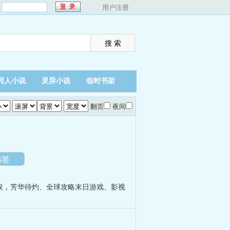
：
用户注册
同人小说
灵异小说
临时书架
翻页
夜间
书签
娱，芳华待灼
、
全球攻略末日游戏
、
影视