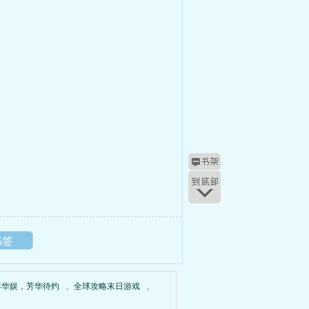
书签
年华娱，芳华待灼
、
全球攻略末日游戏
、