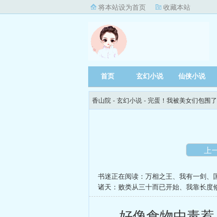
将本站设为首页
收藏本站
首页
玄幻小说
仙侠小说
香山院
- 玄幻小说 -
完蛋！我被美女们包围了
上
书迷正在阅读：
万相之王
、
我有一剑
、
诸天：败类从三十而已开始
、
我靠长度
好像食物中毒惹，拉