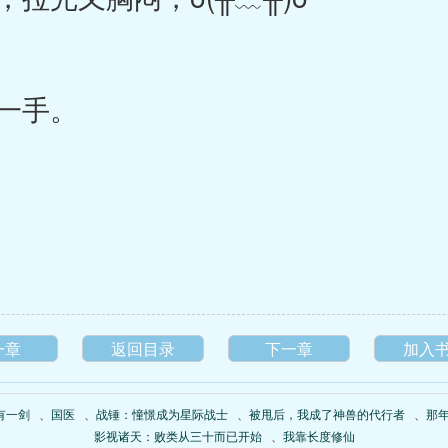
一手。
一章
返回目录
下一章
加入
有一剑
、
国医
、
战锤：憧憬成为星际战士
、
被甩后，我成了神兽的代行者
、
那
影视诸天：败类从三十而已开始
、
我靠长度修仙