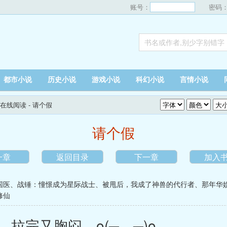
账号：
密码
都市小说
历史小说
游戏小说
科幻小说
言情小说
在线阅读
- 请个假
请个假
一章
返回目录
下一章
加入
国医
、
战锤：憧憬成为星际战士
、
被甩后，我成了神兽的代行者
、
那年华
修仙
完又胸闷，o(╥﹏╥)o