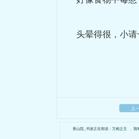
头晕得很，小请
上
香山院_书迷正在阅读：
万相之王
、
我