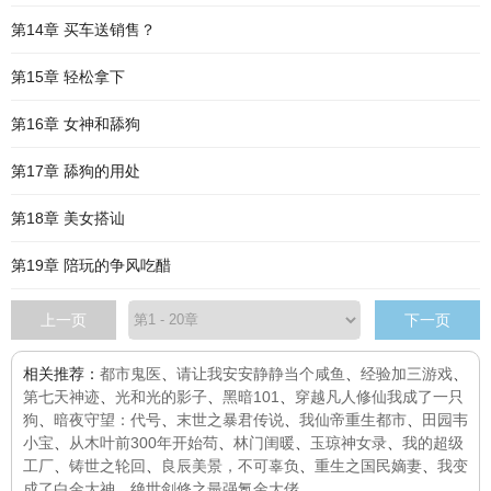
第14章 买车送销售？
第15章 轻松拿下
第16章 女神和舔狗
第17章 舔狗的用处
第18章 美女搭讪
第19章 陪玩的争风吃醋
上一页
下一页
相关推荐：
都市鬼医
、
请让我安安静静当个咸鱼
、
经验加三游戏
、
第七天神迹
、
光和光的影子
、
黑暗101
、
穿越凡人修仙我成了一只
狗
、
暗夜守望：代号
、
末世之暴君传说
、
我仙帝重生都市
、
田园韦
小宝
、
从木叶前300年开始苟
、
林门闺暖
、
玉琼神女录
、
我的超级
工厂
、
铸世之轮回
、
良辰美景，不可辜负
、
重生之国民嫡妻
、
我变
成了白金大神
、
绝世剑修之最强氪金大佬