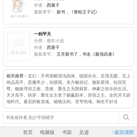
作者：
西襄子
最新章节：
新书，《青蛙王子记》
一剑平天
分类：都市小说
作者：
西襄子
最新章节：
又开新书了，书名《最强武者》
相关推荐：
玄幻：开局觉醒混沌战体
、
镇国永乐
、
玄境无疆
、
无上
绝品高手
、
恶魔帝少，别摸我
、
东方畅游记
、
魅影星球
、
轮回至
尊
、
舰娘寻回之旅
、
贵婿
、
重生之无限财富
、
神豪之快乐的生活
、
天才高手
、
快穿：重生女主拿了躺赢剧本
、
异宿之主
、
全民开天辟
地时代
、
最后的银龙魂
、
秘镜法则
、
苍穹绝域
、
御史不好当
首页
电脑版
书架
足迹
↑返回顶部