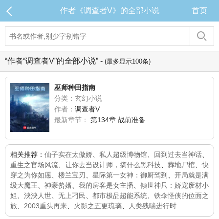
作者《调查者V》的全部小说
首页
“作者“调查者V”的全部小说” -
(最多显示100条)
巫师种田指南
分类：玄幻小说
作者：
调查者V
最新章节：
第134章 战前准备
相关推荐：
仙子实在太傲娇
、
私人超级博物馆
、
回到过去当神话
、
重生之官场风流
、
让你去当设计师，搞什么黑科技
、
葬地尸棺
、
快
穿之为你如愿
、
楼兰宝刃
、
星际第一女神：御厨驾到
、
开局就是满
级大魔王
、
神豪赘婿
、
我的房客是女主播
、
倾世神只：娇宠废材小
姐
、
泱泱人世
、
无上刁民
、
都市极品超能系统
、
铁伞怪侠的位面之
旅
、
2003重头再来
、
火影之五更琉璃
、
人类残喘进行时