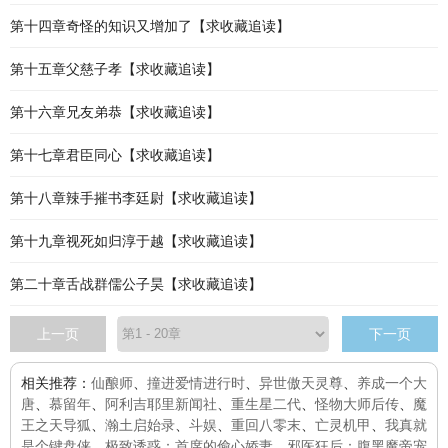
第十四章奇怪的知识又增加了【求收藏追读】
第十五章父慈子孝【求收藏追读】
第十六章兄友弟恭【求收藏追读】
第十七章君臣同心【求收藏追读】
第十八章辣手摧书李廷尉【求收藏追读】
第十九章视死如归淳于越【求收藏追读】
第二十章舌战群儒公子昊【求收藏追读】
上一页
下一页
相关推荐：
仙酿师
、
撞进爱情进行时
、
异世傲天灵尊
、
养成一个大
唐
、
慕留年
、
阿利吉耶里新闻社
、
重生星二代
、
怪物大师后传
、
魔
王之天导狐
、
瀚土启始录
、
斗娱
、
重回八零末
、
亡灵机甲
、
我真就
是个键盘侠
、
极致诱惑：首席的偷心娇妻
、
邪医狂后：腹黑魔帝宠