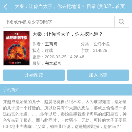
大秦：让你当太子，你去挖地道？ 目录 (共837章)
首页
大秦：让你当太子，你去挖地道？
作者：
王蜀蜀
分类：玄幻小说
状态：连载
字数：314825
更新：2026-02-25 14:28:48
最新：
完本感言
开始阅读
加入书架
手机简介
穿越成秦始皇的儿子，赵昊感觉自己很不幸。因为谁都知道，秦始皇
的儿子没一个好活的。所以赵昊有个大胆的想法，那就是偷偷挖一条
逃出宫的地道。……多年以后，秦始皇望着逐渐坍塌的咸阳皇宫，神
色复杂到了极点。而与此同时，一位弱小、无助、可怜的太子正委屈
巴巴地小声嘟囔：“父皇，如果儿臣说，这是地质勘探，您信吗？”